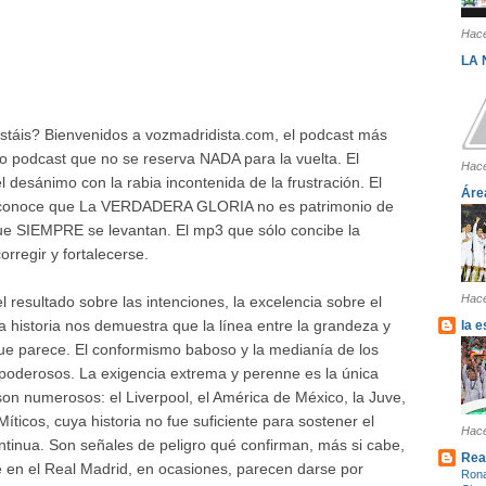
Hace
LA
estáis? Bienvenidos a vozmadridista.com, el podcast más
ico podcast que no se reserva NADA para la vuelta. El
Hace
 desánimo con la rabia incontenida de la frustración. El
Áre
 conoce que La VERDADERA GLORIA no es patrimonio de
que SIEMPRE se levantan. El mp3 que sólo concibe la
rregir y fortalecerse.
Hace
esultado sobre las intenciones, la excelencia sobre el
La historia nos demuestra que la línea entre la grandeza y
la 
que parece. El conformismo baboso y la medianía de los
 poderosos. La exigencia extrema y perenne es la única
son numerosos: el Liverpool, el América de México, la Juve,
íticos, cuya historia no fue suficiente para sostener el
Hace
ontinua. Son señales de peligro qué confirman, más si cabe,
Rea
ue en el Real Madrid, en ocasiones, parecen darse por
Rona