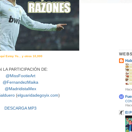
WEBS
quí Estoy Yo... y otros 10,000
Hab
 LA PARTICIPACIÓN DE:
@MissFootieArt
@FernandezMaika
@MadridistaMex
Hace
alduero
(
elguaridadegoyix.com
)
Fue
CONV
Hace
DESCARGA MP3
El 