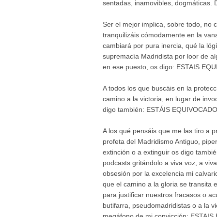
sentadas, inamovibles, dogmáticas. 
Ser el mejor implica, sobre todo, no
tranquilizáis cómodamente en la va
cambiará por pura inercia, qué la lóg
supremacía Madridista por loor de a
en ese puesto, os digo: ESTAIS E
A todos los que buscáis en la protecc
camino a la victoria, en lugar de invo
digo también: ESTÁIS EQUIVOCAD
A los qué pensáis que me las tiro a 
profeta del Madridismo Antiguo, pip
extinción o a extinguir os digo tamb
podcasts gritándolo a viva voz, a viv
obsesión por la excelencia mi calvario
que el camino a la gloria se transit
para justificar nuestros fracasos o 
butifarra, pseudomadridistas o a la vi
megáfono de mi convicción: ESTA