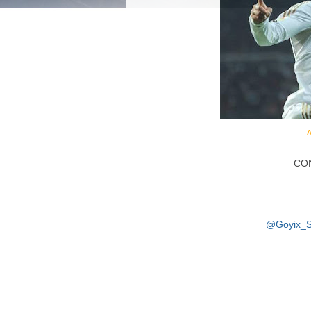
A
CON
@Goyix_S