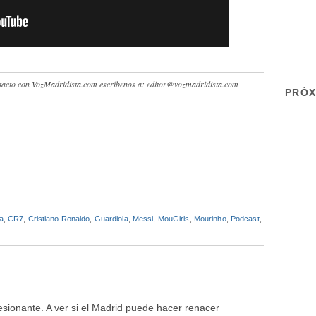
contacto con VozMadridista.com escríbenos a: editor@vozmadridista.com
PRÓX
a
,
CR7
,
Cristiano Ronaldo
,
Guardiola
,
Messi
,
MouGirls
,
Mourinho
,
Podcast
,
esionante. A ver si el Madrid puede hacer renacer