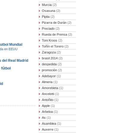
Murcia
(2)
Osasuna
(2)
Pipita
(2)
Pizarra de Durán
(2)
Preciado
(2)
Rueda de Prensa
(2)
Toni Kroos
(2)
Futbol Mundial
Toñín el Torero
(2)
rada en EEUU
Zaragoza
(2)
brasil 2014
(2)
 del Real Madrid
despedida
(2)
 fútbol
promoción
(2)
Adebayor
(1)
Almeria
(1)
id
Amorebieta
(1)
Ancelotti
(1)
Antoñito
(1)
Apple
(1)
Arbeloa
(1)
As
(1)
Asamblea
(1)
Auxerre
(1)