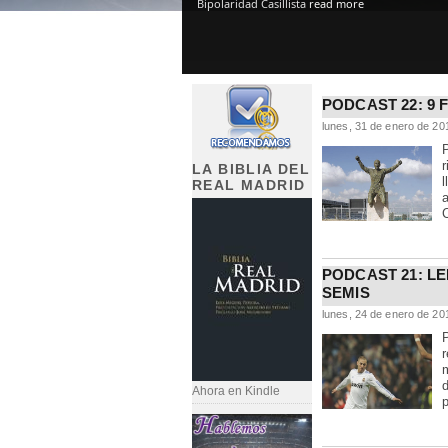
Bipolaridad Casillista
read more
PODCAST 22: 9 
lunes, 31 de enero de 20
LA BIBLIA DEL
l
REAL MADRID
PODCAST 21: LE
SEMIS
lunes, 24 de enero de 20
P
r
Ahora en Kindle
p