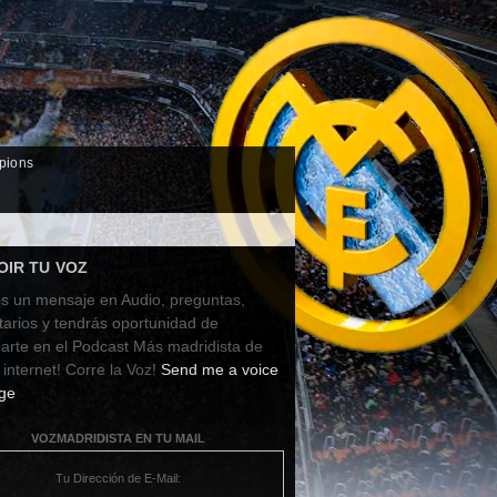
pions
OIR TU VOZ
s un mensaje en Audio, preguntas,
arios y tendrás oportunidad de
arte en el Podcast Más madridista de
 internet! Corre la Voz!
Send me a voice
ge
VOZMADRIDISTA EN TU MAIL
Tu Dirección de E-Mail: