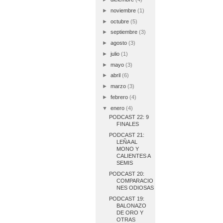
►
noviembre
(1)
►
octubre
(5)
►
septiembre
(3)
►
agosto
(3)
►
julio
(1)
►
mayo
(3)
►
abril
(6)
►
marzo
(3)
►
febrero
(4)
▼
enero
(4)
PODCAST 22: 9
FINALES
PODCAST 21:
LEÑA AL
MONO Y
CALIENTES A
SEMIS
PODCAST 20:
COMPARACIO
NES ODIOSAS
PODCAST 19:
BALONAZO
DE ORO Y
OTRAS