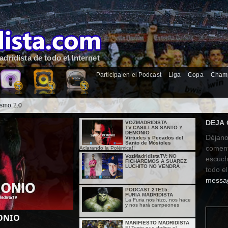
dridista de todo el Internet
Participa en el Podcast
Liga
Copa
Cham
ismo 2.0
DEJA 
VOZMADRIDISTA
TV:CASILLAS SANTO Y
DEMONIO
Déjano
Virtudes y Pecados del
Santo de Móstoles
coment
Aclarando la Polémica!!
VozMadridistaTV: NO
escuch
FICHAREMOS A SUAREZ
LUCHITO NO VENDRÁ
todo el
messa
PODCAST 2TE15:
FURIA MADRIDISTA
La Furia nos hizo, nos hace
y nos hará campeones
MONIO
MANIFIESTO MADRIDISTA
El Texto que define el