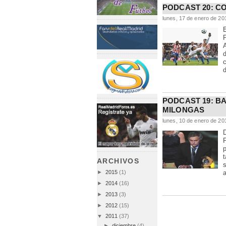
PODCAST 20: C
lunes, 17 de enero de 20
d
PODCAST 19: B
MILONGAS
lunes, 10 de enero de 20
p
t
ARCHIVOS
s
a
►
2015
(1)
►
2014
(16)
►
2013
(3)
►
2012
(15)
▼
2011
(37)
►
diciembre
(4)