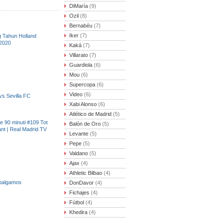
DiMaría
(9)
Ozil
(8)
Bernabéu
(7)
Iker
(7)
 Tahun Holland
 2020
Kaká
(7)
Villarato
(7)
Guardiola
(6)
Mou
(6)
Supercopa
(6)
Video
(6)
 Sevilla FC
Xabi Alonso
(6)
Atlético de Madrid
(5)
e 90 minuti #109 Tot
Balón de Oro
(5)
ant | Real Madrid TV
Levante
(5)
Pepe
(5)
Valdano
(5)
Ajax
(4)
Athletic Bilbao
(4)
abalgamos
DonDavor
(4)
Fichajes
(4)
Fútbol
(4)
Khedira
(4)