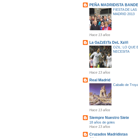
PEÑA MADRIDISTA BAND
FIESTA DE LAS
MADRID 2013
Hace 13 años
La GaZzEtTa DeL XaVi
OZIL: LO QUE
NECESITA
Hace 13 años
Real Madrid
Caballo de Troy
Hace 13 años
Siempre Nuestro Siete
18 años de goles
Hace 13 años
Cruzados Madridistas