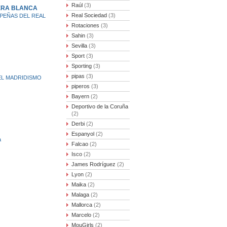
Raúl
(3)
ERA BLANCA
Real Sociedad
(3)
 PEÑAS DEL REAL
Rotaciones
(3)
Sahin
(3)
Sevilla
(3)
Sport
(3)
Sporting
(3)
pipas
(3)
 EL MADRIDISMO
piperos
(3)
Bayern
(2)
Deportivo de la Coruña
(2)
Derbi
(2)
Espanyol
(2)
a
Falcao
(2)
Isco
(2)
James Rodríguez
(2)
Lyon
(2)
Maika
(2)
Malaga
(2)
Mallorca
(2)
Marcelo
(2)
MouGirls
(2)