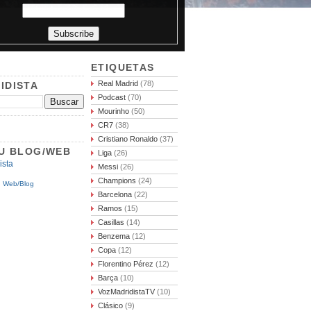
ETIQUETAS
Real Madrid
(78)
IDISTA
Podcast
(70)
Mourinho
(50)
CR7
(38)
Cristiano Ronaldo
(37)
TU BLOG/WEB
Liga
(26)
Messi
(26)
Champions
(24)
u Web/Blog
Barcelona
(22)
Ramos
(15)
Casillas
(14)
Benzema
(12)
Copa
(12)
Florentino Pérez
(12)
Barça
(10)
VozMadridistaTV
(10)
Clásico
(9)