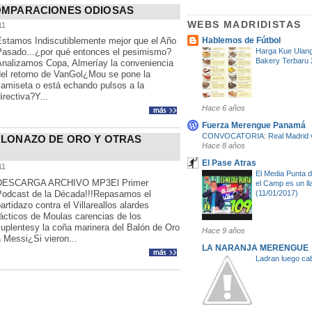
OMPARACIONES ODIOSAS
WEBS MADRIDISTAS
11
Estamos Indiscutiblemente mejor que el Año
Hablemos de Fútbol
Pasado...¿por qué entonces el pesimismo?
Harga Kue Ulang
Bakery Terbaru
Analizamos Copa, Almeríay la conveniencia
del retorno de VanGol¿Mou se pone la
camiseta o está echando pulsos a la
irectiva?Y...
Hace 6 años
Fuerza Merengue Panamá
CONVOCATORIA: Real Madrid vs
ALONAZO DE ORO Y OTRAS
Hace 8 años
El Pase Atras
11
El Media Punta d
DESCARGA ARCHIVO MP3El Primer
el Camp es un ll
Podcast de la Década!!!Repasamos el
(11/01/2017)
artidazo contra el Villareallos alardes
ácticos de Moulas carencias de los
uplentesy la coña marinera del Balón de Oro
Hace 9 años
 Messi¿Si vieron...
LA NARANJA MERENGUE
Ladran luego c