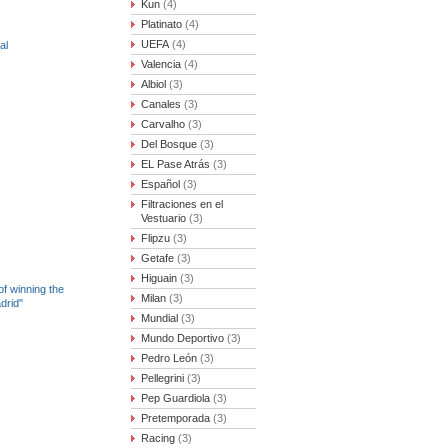
Kun
(4)
Platinato
(4)
UEFA
(4)
al
Valencia
(4)
Albiol
(3)
Canales
(3)
Carvalho
(3)
Del Bosque
(3)
EL Pase Atrás
(3)
Español
(3)
Filtraciones en el
Vestuario
(3)
Flipzu
(3)
Getafe
(3)
Higuain
(3)
f winning the
Milan
(3)
drid"
Mundial
(3)
Mundo Deportivo
(3)
Pedro León
(3)
Pellegrini
(3)
Pep Guardiola
(3)
Pretemporada
(3)
Racing
(3)