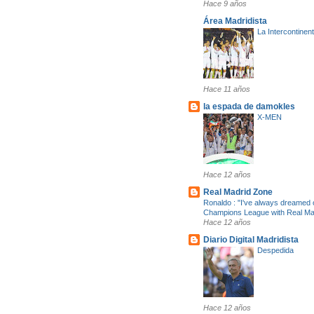
Hace 9 años
Área Madridista
La Intercontinent
Hace 11 años
la espada de damokles
X-MEN
Hace 12 años
Real Madrid Zone
Ronaldo : "I've always dreamed o
Champions League with Real Ma
Hace 12 años
Diario Digital Madridista
Despedida
Hace 12 años