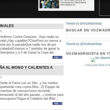
Sentimiento Madridista
DIFUNDELO!
Tweets by @VozMadridista
FINALES
BUSCAR EN VOZMADR
11
Perdimos Contra Osasuna...Aquí nadie se
rinde!¿Hay cupables?ClaroPero no vamos a
Tweets by @VozMadridista
lorar por lo pasadoQué nadie nos dé por
acabadosEstamos a 7 partidos de ganar la
Champions y a 2 de Ganar la Copa del...
VOZMADRIDISTA EN 
↑
Lleva este Feed a T
ÑA AL MONO Y CALIENTES A
11
ierde el Farsa con un 2da...y los medios
epartiendo cera contra Mou...El Equipo da
muestras de cansancionos recuerda
demasiado al del año pasado...¿motivos para
reocuparse?Sigue el Culebrón del 9Del...