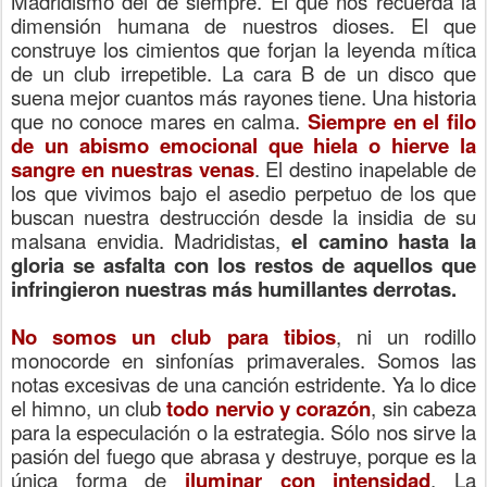
Madridismo del de siempre. El que nos recuerda la
dimensión humana de nuestros dioses. El que
construye los cimientos que forjan la leyenda mítica
de un club irrepetible. La cara B de un disco que
suena mejor cuantos más rayones tiene. Una historia
que no conoce mares en calma.
Siempre en el filo
de un abismo emocional que hiela o hierve la
sangre en nuestras venas
. El destino inapelable de
los que vivimos bajo el asedio perpetuo de los que
buscan nuestra destrucción desde la insidia de su
malsana envidia. Madridistas,
el camino hasta la
gloria se asfalta con los restos de aquellos que
infringieron nuestras más humillantes derrotas.
No somos un club para tibios
, ni un rodillo
monocorde en sinfonías primaverales. Somos las
notas excesivas de una canción estridente. Ya lo dice
el himno, un club
todo nervio y corazón
, sin cabeza
para la especulación o la estrategia. Sólo nos sirve la
pasión del fuego que abrasa y destruye, porque es la
única forma de
iluminar con intensidad
. La