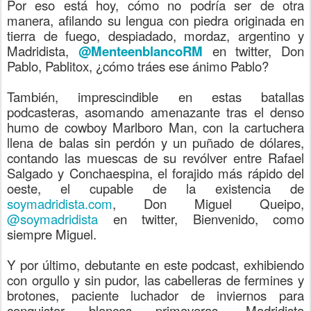
Por eso está hoy, cómo no podría ser de otra
manera, afilando su lengua con piedra originada en
tierra de fuego, despiadado, mordaz, argentino y
Madridista,
@MenteenblancoRM
en twitter, Don
Pablo, Pablitox, ¿cómo tráes ese ánimo Pablo?
También, imprescindible en estas batallas
podcasteras, asomando amenazante tras el denso
humo de cowboy Marlboro Man, con la cartuchera
llena de balas sin perdón y un puñado de dólares,
contando las muescas de su revólver entre Rafael
Salgado y Conchaespina, el forajido más rápido del
oeste, el cupable de la existencia de
soymadridista.com
, Don Miguel Queipo,
@soymadridista
en twitter, Bienvenido, como
siempre Miguel.
Y por último, debutante en este podcast, exhibiendo
con orgullo y sin pudor, las cabelleras de fermines y
brotones, paciente luchador de inviernos para
conquistar blancas primaveras, Madridista