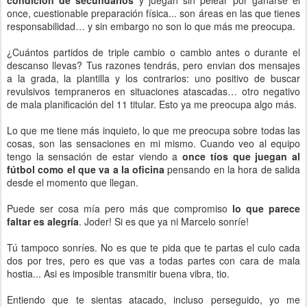
condición de secundarios
y juegan sin pelear por ganarse el
once, cuestionable preparación física... son áreas en las que tienes
responsabilidad… y sin embargo no son lo que más me preocupa.
¿Cuántos partidos de triple cambio o cambio antes o durante el
descanso llevas? Tus razones tendrás, pero envian dos mensajes
a la grada, la plantilla y los contrarios: uno positivo de buscar
revulsivos tempraneros en situaciones atascadas… otro negativo
de mala planificación del 11 titular. Esto ya me preocupa algo más.
Lo que me tiene más inquieto, lo que me preocupa sobre todas las
cosas, son las sensaciones en mi mismo. Cuando veo al equipo
tengo la sensación de estar viendo a
once tíos que juegan al
fútbol como el que va a la oficina
pensando en la hora de salida
desde el momento que llegan.
Puede ser cosa mía pero más que compromiso
lo que parece
faltar es alegría
. Joder! Si es que ya ni Marcelo sonríe!
Tú tampoco sonríes. No es que te pida que te partas el culo cada
dos por tres, pero es que vas a todas partes con cara de mala
hostia... Asi es imposible transmitir buena vibra, tio.
Entiendo que te sientas atacado, incluso perseguido, yo me