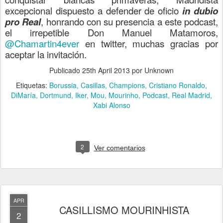
excepcional dispuesto a defender de oficio
in dubio
pro Real
, honrando con su presencia a este podcast,
el irrepetible Don Manuel Matamoros,
@Chamartin4ever
en twitter, muchas gracias por
aceptar la invitación.
Publicado
25th April 2013
por Unknown
Etiquetas:
Borussia
Casillas
Champions
Cristiano Ronaldo
DiMaría
Dortmund
Iker
Mou
Mourinho
Podcast
Real Madrid
Xabi Alonso
2
Ver comentarios
APR
CASILLISMO MOURINHISTA
2