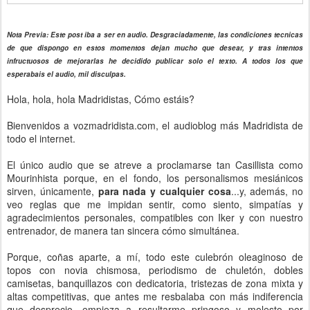
Nota Previa: Este post iba a ser en audio. Desgraciadamente, las condiciones tecnicas
de que dispongo en estos momentos dejan mucho que desear, y tras intentos
infructuosos de mejorarlas he decidido publicar solo el texto. A todos los que
esperabais el audio, mil disculpas.
Hola, hola, hola Madridistas, Cómo estáis?
Bienvenidos a vozmadridista.com, el audioblog más Madridista de
todo el internet.
El único audio que se atreve a proclamarse tan Casillista como
Mourinhista porque, en el fondo, los personalismos mesiánicos
sirven, únicamente,
para nada y cualquier cosa
...y, además, no
veo reglas que me impidan sentir, como siento, simpatías y
agradecimientos personales, compatibles con Iker y con nuestro
entrenador, de manera tan sincera cómo simultánea.
Porque, coñas aparte, a mí, todo este culebrón oleaginoso de
topos con novia chismosa, periodismo de chuletón, dobles
camisetas, banquillazos con dedicatoria, tristezas de zona mixta y
altas competitivas, que antes me resbalaba con más indiferencia
que desprecio, empieza a resultarme pringoso y molesto por