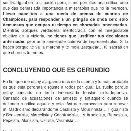
sentiría igual en tu situación pero, si me permites una crítica, creo
que das demasiada importancia a miserables que no la merecen.
Llevar papelitos a una rueda de prensa de cuartos de
Champions, para responder a un pringáo de onda cero sólo
demuestra que ocupas tu tiempo en chorradas innecesarias
.
Mientras apliques verdadera meritocracia con el innegociable
objetivo de la victoria,
no tienes que justificar tus decisiones
ante nadie
, peor ante semejante caterva de impresentables. Si lo
haces porque te va la marcha y te mola
zasquear
… tú sabrás en
qué charcos te metes.
CONCLUYENDO QUE ES GERUNDIO
En fin, que me estoy alargando más de la cuenta y lo más probable
es que esta perorata disguste a todos por igual. La suelto porque
estoy cansado de tanta innecesaria tensión extradeportiva.
Cansado de acusaciones de antiesto y antiaquello cuando se
defiende o critica aquello y esto. Así que aprovecho para renovar
mi Madridismo declarándome Casillista y Mourinhista… Higuainista
y Benzemista, Marcelista y Coentraoista… y Arbeloista, Ramosista,
Pepeista, Alonsista, Ozilista, Varanista….