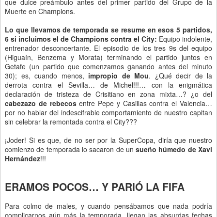
que dulce preámbulo antes del primer partido del Grupo de la
Muerte en Champions.
Lo que llevamos de temporada se resume en esos 5 partidos,
6 si incluimos el de Champions contra el City:
Equipo indolente,
entrenador desconcertante. El episodio de los tres 9s del equipo
(Higuaín, Benzema y Morata) terminando el partido juntos en
Getafe (un partido que comenzamos ganando antes del minuto
30); es, cuando menos,
impropio de Mou
. ¿Qué decir de la
derrota contra el Sevilla… de Michel!!!… con la enigmática
declaración de tristeza de Crisitiano en zona mixta…? ¿o del
cabezazo de rebecos
entre Pepe y Casillas contra el Valencia…
por no hablar del indescifrable comportamiento de nuestro capitan
sin celebrar la remontada contra el City???
¡Joder! Si es que, de no ser por la SuperCopa, diría que nuestro
comienzo de temporada lo sacaron de un
sueño húmedo de Xavi
Hernández
!!!
ERAMOS POCOS… Y PARIÓ LA FIFA
Para colmo de males, y cuando pensábamos que nada podría
complicarnos aún más la temporada, llegan las absurdas fechas