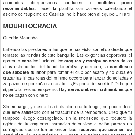
acomodos aburguesados conducen a
molicies poco
recomendables
. Hacer la plantilla con porteros calentando el
asiento de “suplente de Casillas” no le hace bien al equipo... ni a ti.
MOURITOCRACIA
Querido Mourinho...
Entiendo las presiones a las que te has visto sometido desde que
tomaste las riendas de este banquillo. Las exigencias deportivas, el
aparente
caos
institucional, los
ataques y manipulaciones
de los
altos estamentos del fútbol federativo y europeo, la
canallesca
que sabotea
tu labor para tomar el club por asalto y no duda en
cruzar las líneas rojas del mínimo decoro para lanzar dentelladas y
zarpazos de ponzoña sin recato... ¿Es parte del sueldo? Diria que
si, pero la verdad es que no. Hay
servidumbres inadmisibles
que
no se pagan con dinero.
Sin embargo, y desde la admiración que te tengo, no puedo decir
que esté satisfecho con el trascurrir de la temporada. Creo que tú
tampoco. Juego desangelado, sin la intensidad que requiere la
rigidez de tu esquema, carencias defensivas a balón parado no
corregidas que se tornan endémicas,
reservas que asumen su