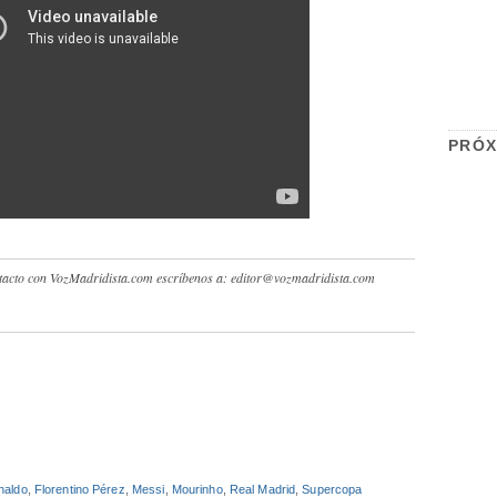
PRÓX
contacto con VozMadridista.com escríbenos a: editor@vozmadridista.com
naldo
,
Florentino Pérez
,
Messi
,
Mourinho
,
Real Madrid
,
Supercopa