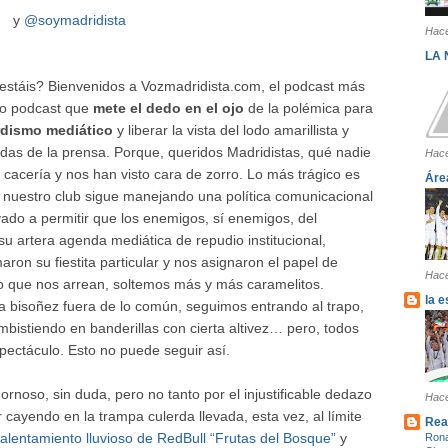
y
@soymadridista
Hace
LA
 estáis? Bienvenidos a Vozmadridista.com, el podcast más
ico podcast que
mete el dedo en el ojo
de la polémica para
rdismo mediático
y liberar la vista del lodo amarillista y
das de la prensa. Porque, queridos Madridistas, qué nadie
Hace
acería y nos han visto cara de zorro. Lo más trágico es
Áre
, nuestro club sigue manejando una política comunicacional
vado a permitir que los enemigos, sí enemigos, del
 artera agenda mediática de repudio institucional,
maron su fiestita particular y nos asignaron el papel de
Hace
o que nos arrean, soltemos más y más caramelitos.
la 
bisoñez fuera de lo común, seguimos entrando al trapo,
mbistiendo en banderillas con cierta altivez… pero, todos
spectáculo. Esto no puede seguir así.
rnoso, sin duda, pero no tanto por el injustificable dedazo
Hace
r cayendo en la trampa culerda llevada, esta vez, al límite
Rea
alentamiento lluvioso de RedBull “Frutas del Bosque”
y
Rona