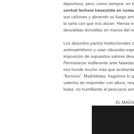
deportivos, pero, como siempre, en h
central lechera travestida en coma
sus cañones y abriendo su fuego am
la saña con que nos atizan. Hienas
desvalidas doncellas en manos del ve
Los absurdos pactos institucionales 
antimadridismo y usan cláusulas espe
imposición de supuestos valores desd
Permanecer indiferente ante falsedad
nos hunde mucho más que acobardar
“llorones”. Madridistas: hagamos l
valentía de responder con altura, re
balas, no humillando el pescuezo ant
EL MAGN