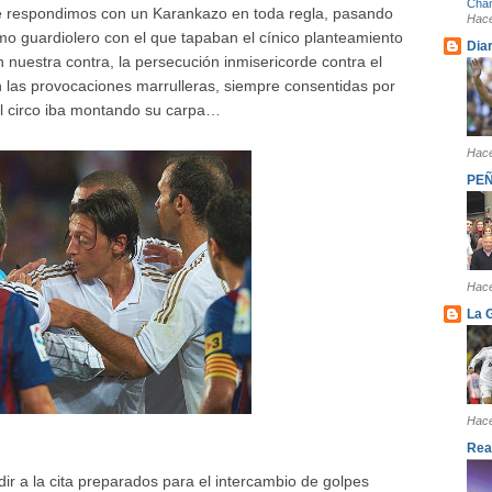
Cham
que respondimos con un Karankazo en toda regla, pasando
Hace
smo guardiolero con el que tapaban el cínico planteamiento
Diar
 nuestra contra, la persecución inmisericorde contra el
on las provocaciones marrulleras, siempre consentidas por
 el circo iba montando su carpa…
Hace
PE
Hace
La 
Hace
Rea
ir a la cita preparados para el intercambio de golpes