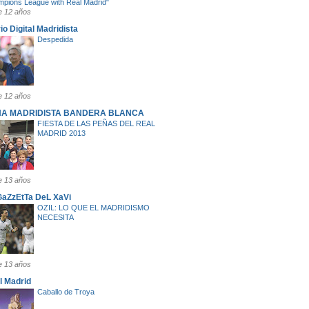
pions League with Real Madrid"
 12 años
io Digital Madridista
Despedida
 12 años
ÑA MADRIDISTA BANDERA BLANCA
FIESTA DE LAS PEÑAS DEL REAL
MADRID 2013
 13 años
GaZzEtTa DeL XaVi
OZIL: LO QUE EL MADRIDISMO
NECESITA
 13 años
l Madrid
Caballo de Troya