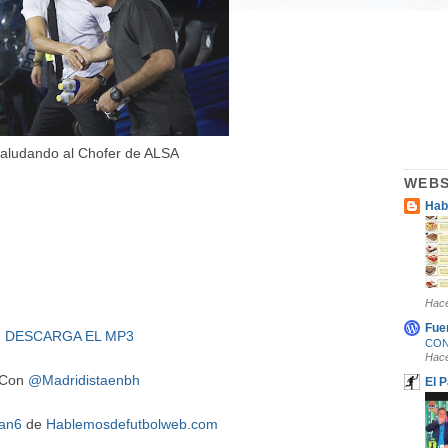
aludando al Chofer de ALSA
WEBS
Hab
Hace
Fue
DESCARGA EL MP3
CONV
Hace
Con
@Madridistaenbh
El 
an6
de
Hablemosdefutbolweb.com