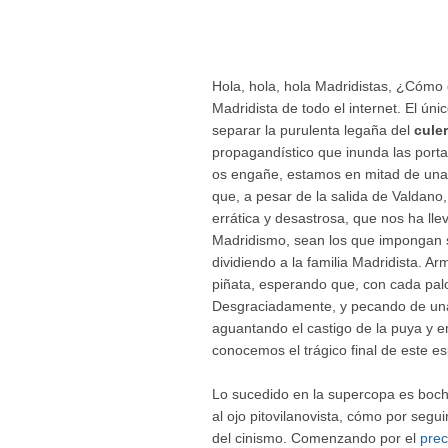
Hola, hola, hola Madridistas, ¿Cómo
Madridista de todo el internet. El ún
separar la purulenta legaña del
cule
propagandístico que inunda las porta
os engañe, estamos en mitad de una c
que, a pesar de la salida de Valdano
errática y desastrosa, que nos ha lle
Madridismo, sean los que impongan su
dividiendo a la familia Madridista. Ar
piñata, esperando que, con cada pal
Desgraciadamente, y pecando de una 
aguantando el castigo de la puya y e
conocemos el trágico final de este e
Lo sucedido en la supercopa es bocho
al ojo pitovilanovista, cómo por segui
del cinismo. Comenzando por el
prec