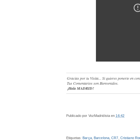
Gracias por tu Visita... Si quieres ponerte en 
Tus Comentarios son Bienvenidos.
¡Hala MADRID!
Publicado por
VozMadridista
en
16:42
Etiquetas:
Barça
,
Barcelona
,
CR7
,
Cristiano Ro