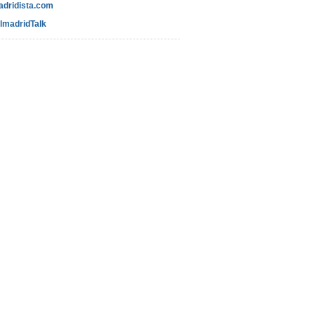
adridista.com
lmadridTalk