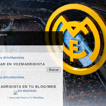
pions
by @VozMadridista
AR EN VOZMADRIDISTA
by @VozMadridista
ADRIDISTA EN TU BLOG/WEB
↑
Lleva este Feed a Tu Web/Blog