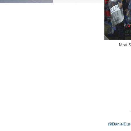
Mou S
@DanielDur