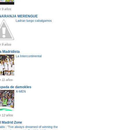
 9 años
 NARANJA MERENGUE
Ladran luego cabalgamos
 9 años
a Madridista
La Intercontinental
 11 años
espada de damokles
X-MEN
 12 años
l Madrid Zone
ldo : "I've always dreamed of winning the