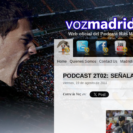
Web oficial del Podcast Más Ma
Home
Quienes Somos
Contact Us
Madrid
PODCAST 2T02: SEÑAL
viernes, 19 de agosto de 2011
Corre la Voz
en: