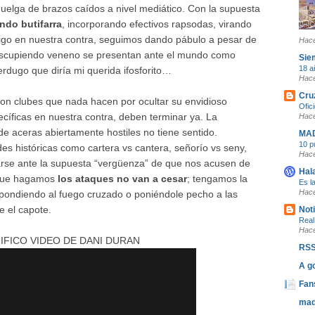
uelga de brazos caídos a nivel mediático. Con la supuesta
ndo butifarra
, incorporando efectivos rapsodas, virando
igo en nuestra contra, seguimos dando pábulo a pesar de
Hace
 escupiendo veneno se presentan ante el mundo como
Sie
18 a
rdugo que diría mi querida ifosforito…
Hace
Cru
con clubes que nada hacen por ocultar su envidioso
Ofic
cíficas en nuestra contra, deben terminar ya. La
Hace
e aceras abiertamente hostiles no tiene sentido.
MAD
10 p
es históricas como cartera vs cantera, señorío vs seny,
Hace
se ante la supuesta “vergüenza” de que nos acusen de
Hal
o que hagamos
los ataques no van a cesar
; tengamos la
Es l
Hace
spondiendo al fuego cruzado o poniéndole pecho a las
e el capote.
Noti
Real
Hace
IFICO VIDEO DE DANI DURAN
RSS
A go
Fan
mad