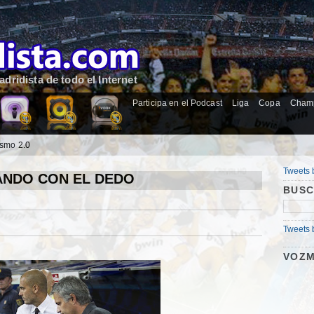
dridista de todo el Internet
Participa en el Podcast
Liga
Copa
Cham
ismo 2.0
Tweets 
ANDO CON EL DEDO
BUSC
Tweets 
VOZM