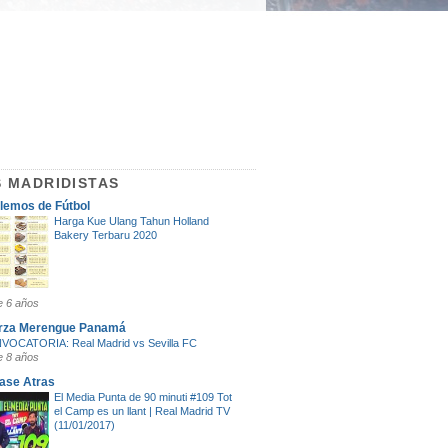
 MADRIDISTAS
lemos de Fútbol
Harga Kue Ulang Tahun Holland
Bakery Terbaru 2020
 6 años
rza Merengue Panamá
OCATORIA: Real Madrid vs Sevilla FC
 8 años
Pase Atras
El Media Punta de 90 minuti #109 Tot
el Camp es un llant | Real Madrid TV
(11/01/2017)